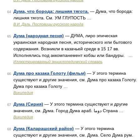
В.И. Даль. Пословицы русского народа
Дума, что борода: лишняя тягота.
— Дума, что борода:
64
лишняя тягота. См. УМ ГЛУПОСТЬ …
В.И. Даль. Пословицы русского народа
Дума (народная песня)
— ДУМА, лиро эпическая
65
украинская народная песня, исторического или бытового
содержания. Возникли в казачьей среде в 15 17 вв.
Исполнялись под аккомпанемент кобзы или бандуры. …
Иллюстрированный энциклопедический словарь
Дума про казака Голоту (фильм)
— У этого термина
66
существуют и другие значения, см. Дума про казака Голоту.
Дума про казака Голоту …
Википедия
Дума (Сирия)
— У этого термина существуют и другие
67
значения, см. Дума. Город Дума араб. دوما‎‎ Страна …
Википедия
Дума (Каларашский район)
— У этого термина
68
существуют и другие значения, см. Дума. Село Дума рум.