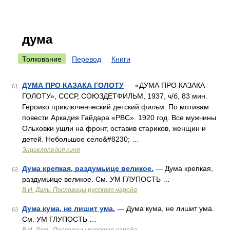
дума
Толкование
Перевод
Книги
ДУМА ПРО КАЗАКА ГОЛОТУ
— «ДУМА ПРО КАЗАКА
61
ГОЛОТУ», СССР, СОЮЗДЕТФИЛЬМ, 1937, ч/б, 83 мин.
Героико приключенческий детский фильм. По мотивам
повести Аркадия Гайдара «РВС». 1920 год. Все мужчины
Ольховки ушли на фронт, оставив стариков, женщин и
детей. Небольшое село&#8230; …
Энциклопедия кино
Дума крепкая, раздумьице великое.
— Дума крепкая,
62
раздумьице великое. См. УМ ГЛУПОСТЬ …
В.И. Даль. Пословицы русского народа
Дума кума, не лишит ума.
— Дума кума, не лишит ума.
63
См. УМ ГЛУПОСТЬ …