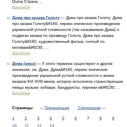
Duma Страна …
Википедия
Дума про казака Голоту
— Дума про казака Голоту: Дума
69
про казака Голоту&#160; лирико эпическое произведение
украинской устной словесности (так называемая Дума) о
подвигах казака по прозвищу Голота. Дума про казака
Голоту&#160; художественный фильм, снятый по
мотивам&#8230; …
Википедия
Дума (эпос)
— У этого термина существуют и другие
70
значения, см. Дума. Дума&#160; лирико эпическое
произведение украинской устной словесности о жизни
казаков XVI XVIIІ веков, которое исполняли странствующие
певцы музыки: кобзари, бандуристы, лирники в&#8230; …
Википедия
Страницы
←
Предыдущая
Следующая
→
1
2
3
4
5
6
7
8
9
10
11
12
13